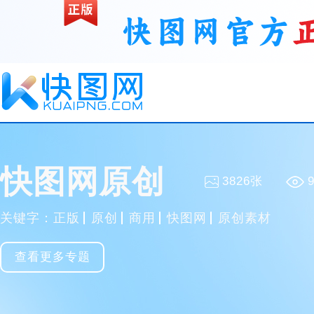
快图网原创
3826张
关键字：
正版
原创
商用
快图网
原创素材
收藏
PNG
查看更多专题