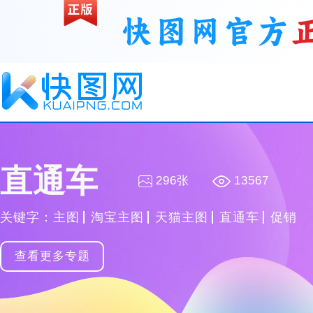
直通车
296张
13567
关键字：
主图
淘宝主图
天猫主图
直通车
促销
收藏
PNG
查看更多专题