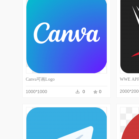
收藏
PNG
Canva可画Logo
WWE APP
2000*200
1000*1000
0
0