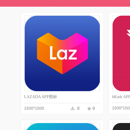
收藏
PNG
LAZADA APP图标
bKash AP
1500*150
1500*1500
0
0