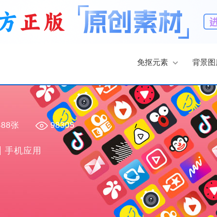
免抠元素
背景图
488张
98305
手机应用
收藏
PNG
收藏