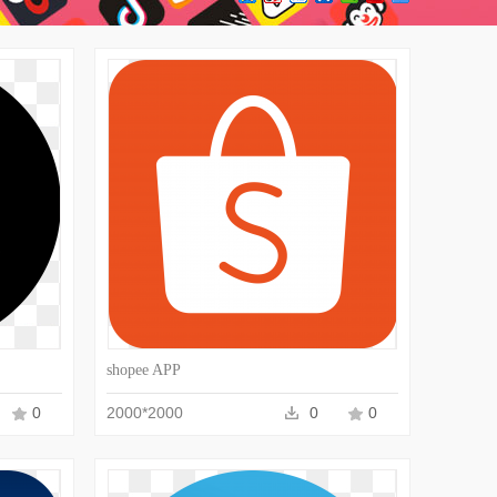
PNG
收藏
PNG
shopee APP
0
2000*2000
0
0