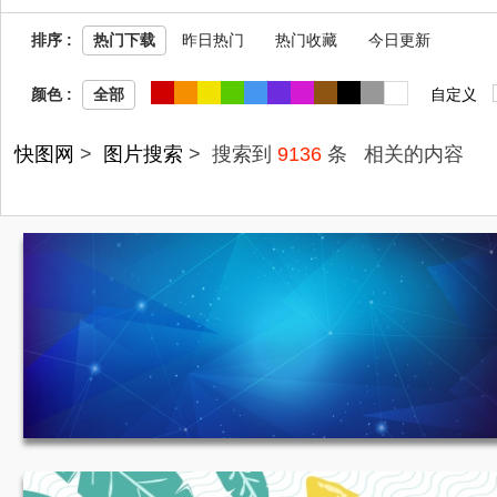
排序 :
热门下载
昨日热门
热门收藏
今日更新
JPG
收
颜色 :
自定义
全部
快图网
>
图片搜索
> 搜索到
9136
条
相关的内容
蓝色质感背景 1920*750
654