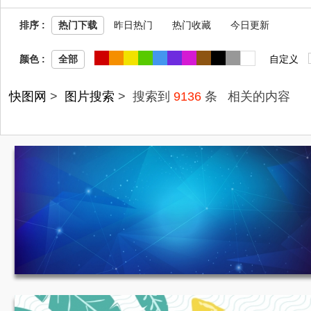
排序 :
热门下载
昨日热门
热门收藏
今日更新
JPG
收
颜色 :
自定义
全部
快图网
>
图片搜索
> 搜索到
9136
条
相关的内容
蓝色质感背景 1920*750
654