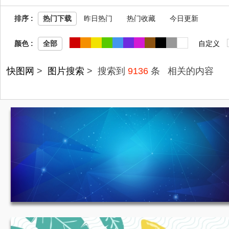
排序 :
热门下载
昨日热门
热门收藏
今日更新
JPG
收
颜色 :
自定义
全部
快图网
>
图片搜索
> 搜索到
9136
条
相关的内容
蓝色质感背景 1920*750
654